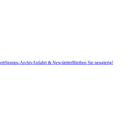
ett
Stomps-Archiv
Anfahrt & Newsletter
Bleiben Sie neugierig!