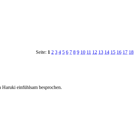
Seite:
1
2
3
4
5
6
7
8
9
10
11
12
13
14
15
16
17
18
 Haruki einfühlsam besprochen.