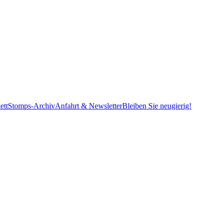
ett
Stomps-Archiv
Anfahrt & Newsletter
Bleiben Sie neugierig!