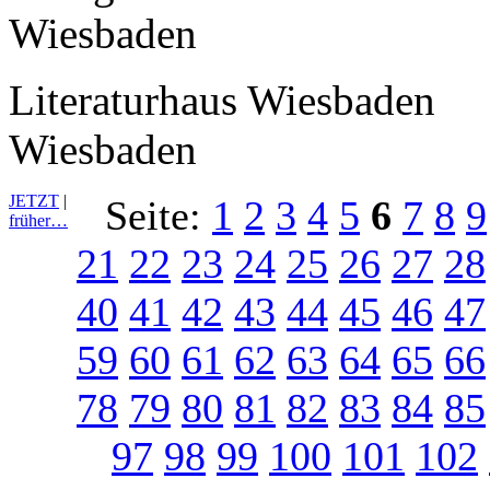
Literaturhaus Wiesbaden
Wiesbaden
JETZT
|
Seite:
1
2
3
4
5
6
7
8
9
früher…
21
22
23
24
25
26
27
28
40
41
42
43
44
45
46
47
59
60
61
62
63
64
65
66
78
79
80
81
82
83
84
85
97
98
99
100
101
102