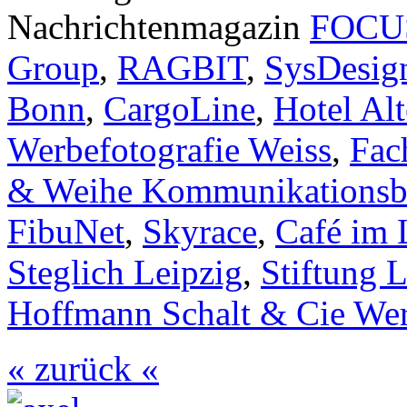
Nachrichtenmagazin
FOCU
Group
,
RAGBIT
,
SysDesig
Bonn
,
CargoLine
,
Hotel Al
Werbefotografie Weiss
,
Fac
& Weihe Kommunikationsb
FibuNet
,
Skyrace
,
Café im 
Steglich Leipzig
,
Stiftung 
Hoffmann Schalt & Cie Wer
« zurück «