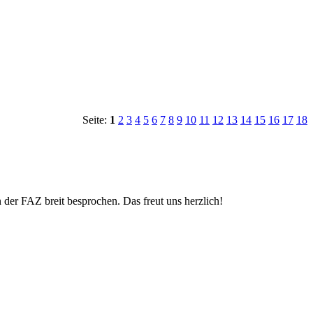
Seite:
1
2
3
4
5
6
7
8
9
10
11
12
13
14
15
16
17
18
r FAZ breit besprochen. Das freut uns herzlich!