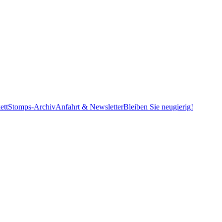
ett
Stomps-Archiv
Anfahrt & Newsletter
Bleiben Sie neugierig!