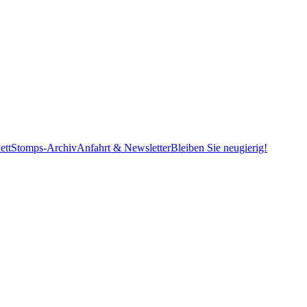
ett
Stomps-Archiv
Anfahrt & Newsletter
Bleiben Sie neugierig!