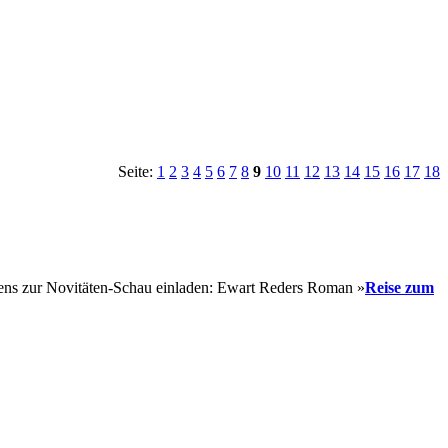
Seite:
1
2
3
4
5
6
7
8
9
10
11
12
13
14
15
16
17
18
sens zur Novitäten-Schau einladen: Ewart Reders Roman »
Reise zum