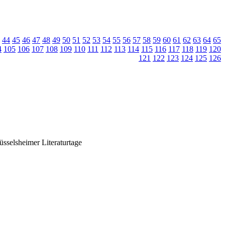
44
45
46
47
48
49
50
51
52
53
54
55
56
57
58
59
60
61
62
63
64
65
4
105
106
107
108
109
110
111
112
113
114
115
116
117
118
119
120
121
122
123
124
125
126
sselsheimer Literaturtage