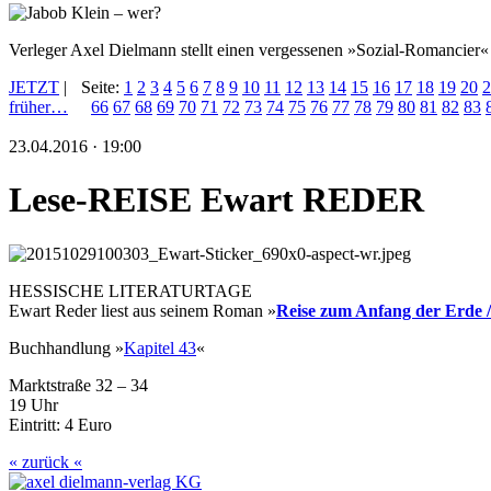
Verleger Axel Dielmann stellt einen vergessenen »Sozial-Romancier«
JETZT
|
Seite:
1
2
3
4
5
6
7
8
9
10
11
12
13
14
15
16
17
18
19
20
2
früher…
66
67
68
69
70
71
72
73
74
75
76
77
78
79
80
81
82
83
23.04.2016 · 19:00
Lese-REISE Ewart REDER
HESSISCHE LITERATURTAGE
Ewart Reder liest aus seinem Roman »
Reise zum Anfang der Erde 
Buchhandlung »
Kapitel 43
«
Marktstraße 32 – 34
19 Uhr
Eintritt: 4 Euro
« zurück «