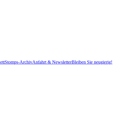
ett
Stomps-Archiv
Anfahrt & Newsletter
Bleiben Sie neugierig!