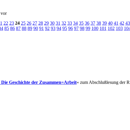
 vor
1
22
23
24
25
26
27
28
29
30
31
32
33
34
35
36
37
38
39
40
41
42
43
84
85
86
87
88
89
90
91
92
93
94
95
96
97
98
99
100
101
102
103
10
/ Die Geschichte der Zusammen=Arbeit
« zum Abschlußlesung der Rü