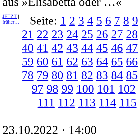
aus »Elisabetta oder …«
JETZT
|
Seite:
1
2
3
4
5
6
7
8
9
früher…
21
22
23
24
25
26
27
28
40
41
42
43
44
45
46
47
59
60
61
62
63
64
65
66
78
79
80
81
82
83
84
85
97
98
99
100
101
102
111
112
113
114
115
23.10.2022 · 14:00