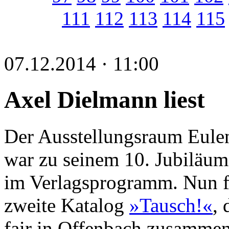
111
112
113
114
115
07.12.2014 · 11:00
Axel Dielmann liest
Der Ausstellungsraum Eule
war zu seinem 10. Jubiläum
im Verlagsprogramm. Nun f
zweite Katalog
»Tausch!«
,
fair in Offenbach zusamme