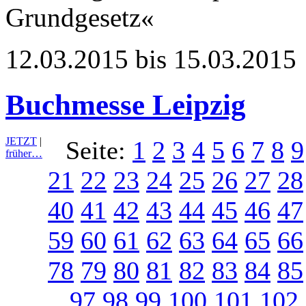
Grundgesetz«
12.03.2015 bis 15.03.2015
Buchmesse Leipzig
JETZT
|
Seite:
1
2
3
4
5
6
7
8
9
früher…
21
22
23
24
25
26
27
28
40
41
42
43
44
45
46
47
59
60
61
62
63
64
65
66
78
79
80
81
82
83
84
85
97
98
99
100
101
102