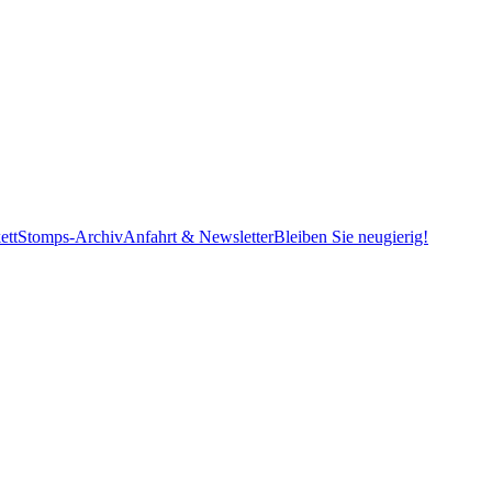
ett
Stomps-Archiv
Anfahrt & Newsletter
Bleiben Sie neugierig!