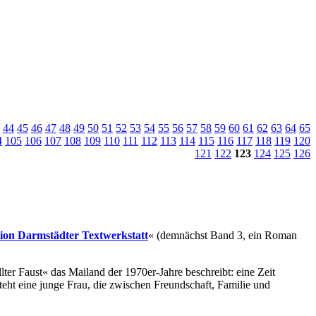
44
45
46
47
48
49
50
51
52
53
54
55
56
57
58
59
60
61
62
63
64
65
4
105
106
107
108
109
110
111
112
113
114
115
116
117
118
119
120
121
122
123
124
125
126
tion Darmstädter Textwerkstatt
« (demnächst Band 3, ein Roman
lter Faust« das Mailand der 1970er-Jahre beschreibt: eine Zeit
eht eine junge Frau, die zwischen Freundschaft, Familie und