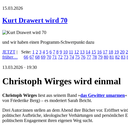
15.03.2026
Kurt Drawert wird 70
und wir haben einen Programm-Schwerpunkt dazu
JETZT
|
Seite:
1
2
3
4
5
6
7
8
9
10
11
12
13
14
15
16
17
18
19
20
2
früher…
66
67
68
69
70
71
72
73
74
75
76
77
78
79
80
81
82
83
13.03.2026 · 19:30
Christoph Wirges wird einmal
Christoph Wirges
liest aus seinem Band »
das Gewitter umarmen
«
von Friederike Berg) – es moderiert Sarah Beicht.
Drei Autor:innen stellen an dem Abend ihre Bücher vor. Eröffnet wi
politischer Aufbrüche, ideologischer Verhärtungen und persönlicher 
politischem Engagement ihren eigenen Weg sucht.