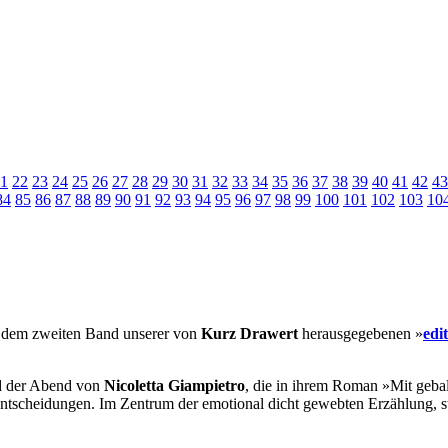
1
22
23
24
25
26
27
28
29
30
31
32
33
34
35
36
37
38
39
40
41
42
43
84
85
86
87
88
89
90
91
92
93
94
95
96
97
98
99
100
101
102
103
10
 dem zweiten Band unserer von
Kurz Drawert
herausgegebenen »
edi
rd der Abend von
Nicoletta Giampietro
, die in ihrem Roman »Mit gebal
Entscheidungen. Im Zentrum der emotional dicht gewebten Erzählung, st