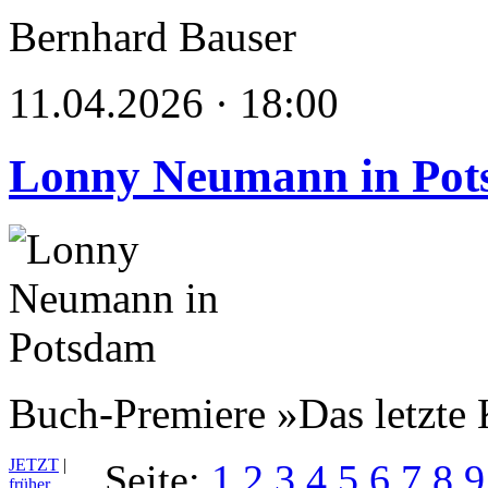
Bernhard Bauser
11.04.2026 · 18:00
Lonny Neumann in Po
Buch-Premiere »Das letzte 
JETZT
|
Seite:
1
2
3
4
5
6
7
8
9
früher…