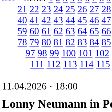
21
22
23
24
25
26
27
28
40
41
42
43
44
45
46
47
59
60
61
62
63
64
65
66
78
79
80
81
82
83
84
85
97
98
99
100
101
102
111
112
113
114
115
11.04.2026 · 18:00
Lonny Neumann in P