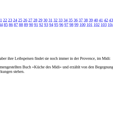
1
22
23
24
25
26
27
28
29
30
31
32
33
34
35
36
37
38
39
40
41
42
43
84
85
86
87
88
89
90
91
92
93
94
95
96
97
98
99
100
101
102
103
10
ber ihre Leibspeisen findet sie noch immer in der Provence, im Midi:
ammengestellten Buch »Küche des Midi« und erzählt von den Begegnung
ckungen stehen.