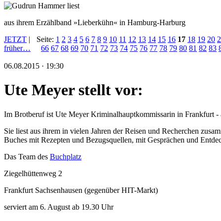
aus ihrem Erzählband »Lieberkühn« in Hamburg-Harburg
JETZT
|
Seite:
1
2
3
4
5
6
7
8
9
10
11
12
13
14
15
16
17
18
19
20
2
früher…
66
67
68
69
70
71
72
73
74
75
76
77
78
79
80
81
82
83
06.08.2015 · 19:30
Ute Meyer stellt vor:
Im Brotberuf ist Ute Meyer Kriminalhauptkommissarin in Frankfurt - a
Sie liest aus ihrem in vielen Jahren der Reisen und Recherchen zus
Buches mit Rezepten und Bezugsquellen, mit Gesprächen und Entde
Das Team des
Buchplatz
Ziegelhüttenweg 2
Frankfurt Sachsenhausen (gegenüber HIT-Markt)
serviert am 6. August ab 19.30 Uhr