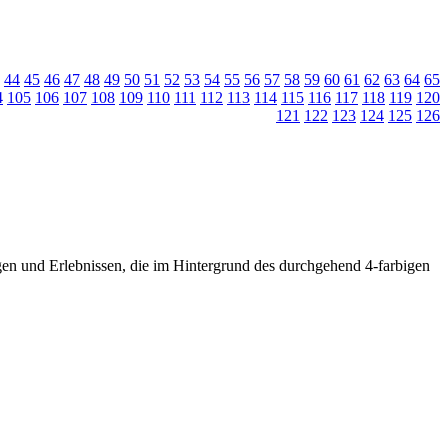
44
45
46
47
48
49
50
51
52
53
54
55
56
57
58
59
60
61
62
63
64
65
4
105
106
107
108
109
110
111
112
113
114
115
116
117
118
119
120
121
122
123
124
125
126
en und Erlebnissen, die im Hintergrund des durchgehend 4-farbigen