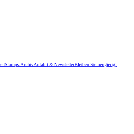
ett
Stomps-Archiv
Anfahrt & Newsletter
Bleiben Sie neugierig!