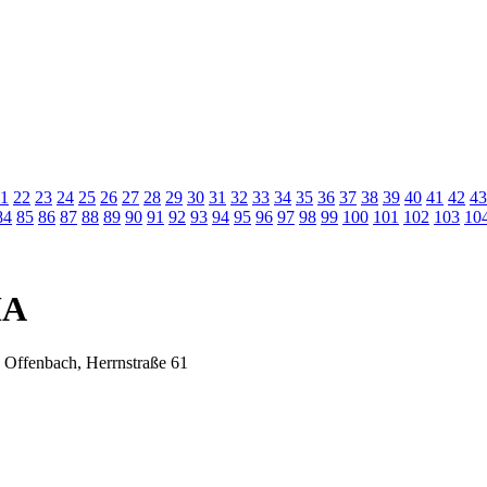
1
22
23
24
25
26
27
28
29
30
31
32
33
34
35
36
37
38
39
40
41
42
43
84
85
86
87
88
89
90
91
92
93
94
95
96
97
98
99
100
101
102
103
10
MA
 Offenbach, Herrnstraße 61