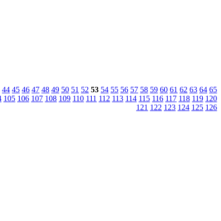
44
45
46
47
48
49
50
51
52
53
54
55
56
57
58
59
60
61
62
63
64
65
4
105
106
107
108
109
110
111
112
113
114
115
116
117
118
119
120
121
122
123
124
125
126