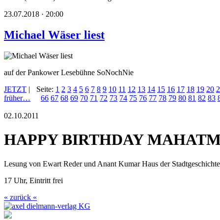
23.07.2018 · 20:00
Michael Wäser liest
auf der Pankower Lesebühne SoNochNie
JETZT
|
Seite:
1
2
3
4
5
6
7
8
9
10
11
12
13
14
15
16
17
18
19
20
2
früher…
66
67
68
69
70
71
72
73
74
75
76
77
78
79
80
81
82
83
02.10.2011
HAPPY BIRTHDAY MAHAT
Lesung von Ewart Reder und Anant Kumar Haus der Stadtgeschichte
17 Uhr, Eintritt frei
« zurück «