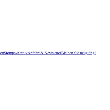
ett
Stomps-Archiv
Anfahrt & Newsletter
Bleiben Sie neugierig!