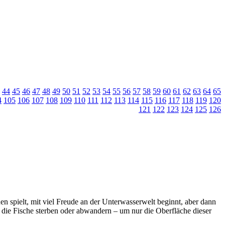
44
45
46
47
48
49
50
51
52
53
54
55
56
57
58
59
60
61
62
63
64
65
4
105
106
107
108
109
110
111
112
113
114
115
116
117
118
119
120
121
122
123
124
125
126
en spielt, mit viel Freude an der Unterwasserwelt beginnt, aber dann
die Fische sterben oder abwandern – um nur die Oberfläche dieser