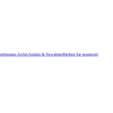
ett
Stomps-Archiv
Anfahrt & Newsletter
Bleiben Sie neugierig!