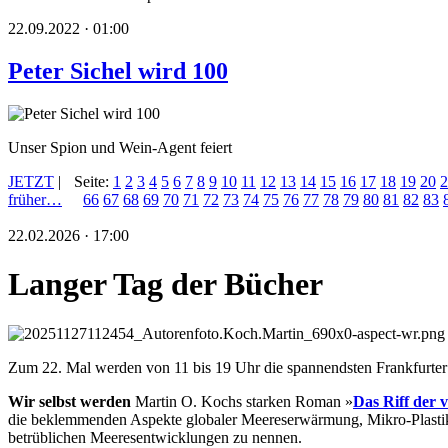
22.09.2022 · 01:00
Peter Sichel wird 100
Unser Spion und Wein-Agent feiert
JETZT
|
Seite:
1
2
3
4
5
6
7
8
9
10
11
12
13
14
15
16
17
18
19
20
2
früher…
66
67
68
69
70
71
72
73
74
75
76
77
78
79
80
81
82
83
22.02.2026 · 17:00
Langer Tag der Bücher
Zum 22. Mal werden von 11 bis 19 Uhr die spannendsten Frankfurte
Wir selbst werden
Martin O. Kochs starken Roman »
Das
Riff der 
die beklemmenden Aspekte globaler Meereserwärmung, Mikro-Plastik 
betrüblichen Meeresentwicklungen zu nennen.