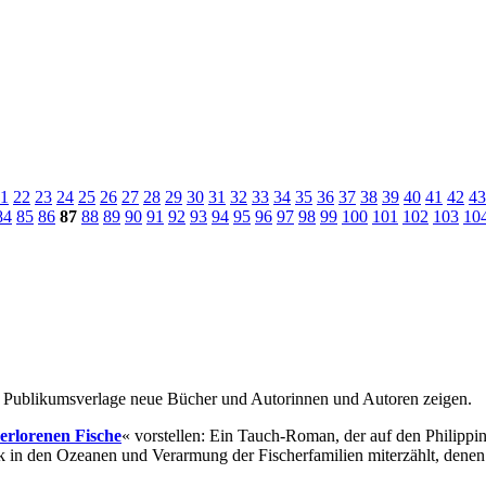
1
22
23
24
25
26
27
28
29
30
31
32
33
34
35
36
37
38
39
40
41
42
43
84
85
86
87
88
89
90
91
92
93
94
95
96
97
98
99
100
101
102
103
10
r Publikumsverlage neue Bücher und Autorinnen und Autoren zeigen.
verlorenen Fische
« vorstellen: Ein Tauch-Roman, der auf den Philippin
in den Ozeanen und Verarmung der Fischerfamilien miterzählt, denen 