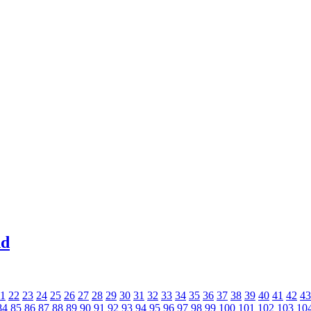
nd
1
22
23
24
25
26
27
28
29
30
31
32
33
34
35
36
37
38
39
40
41
42
43
84
85
86
87
88
89
90
91
92
93
94
95
96
97
98
99
100
101
102
103
10