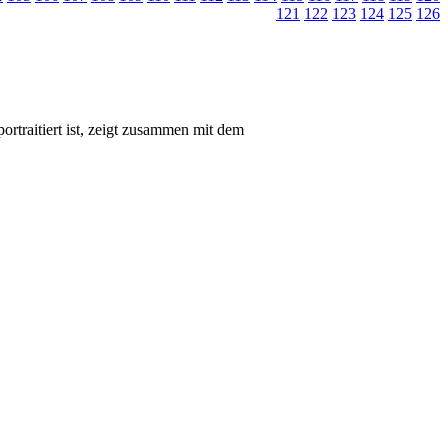
121
122
123
124
125
126
rtraitiert ist, zeigt zusammen mit dem