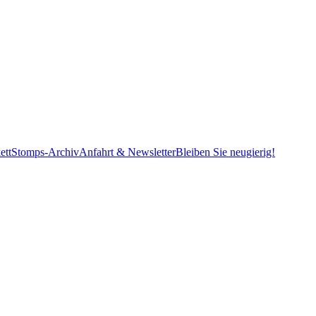
ett
Stomps-Archiv
Anfahrt & Newsletter
Bleiben Sie neugierig!