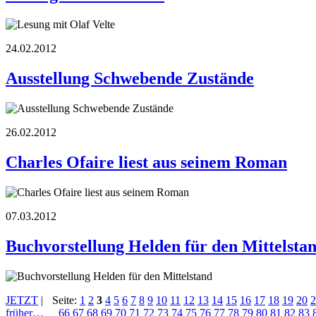
24.02.2012
Ausstellung Schwebende Zustände
26.02.2012
Charles Ofaire liest aus seinem Roman
07.03.2012
Buchvorstellung Helden für den Mittelsta
JETZT
|
Seite:
1
2
3
4
5
6
7
8
9
10
11
12
13
14
15
16
17
18
19
20
2
früher…
66
67
68
69
70
71
72
73
74
75
76
77
78
79
80
81
82
83