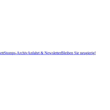
ett
Stomps-Archiv
Anfahrt & Newsletter
Bleiben Sie neugierig!