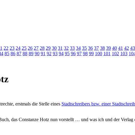
1
22
23
24
25
26
27
28
29
30
31
32
33
34
35
36
37
38
39
40
41
42
43
84
85
86
87
88
89
90
91
92
93
94
95
96
97
98
99
100
101
102
103
10
tz
echte, erstmals die Stelle eines
Stadtschreibers bzw. einer Stadtschreib
in Buch, das Constanze Hotz nun vorstellt … und was ich und der Verlag