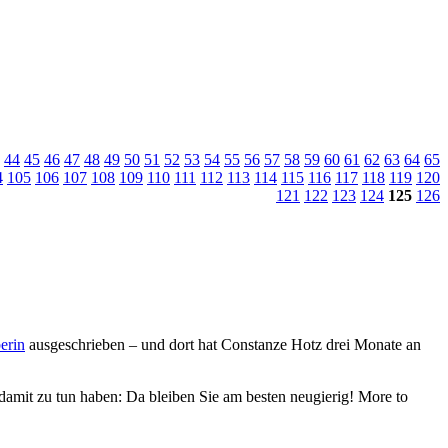
44
45
46
47
48
49
50
51
52
53
54
55
56
57
58
59
60
61
62
63
64
65
4
105
106
107
108
109
110
111
112
113
114
115
116
117
118
119
120
121
122
123
124
125
126
erin
ausgeschrieben – und dort hat Constanze Hotz drei Monate an
 damit zu tun haben: Da bleiben Sie am besten neugierig! More to