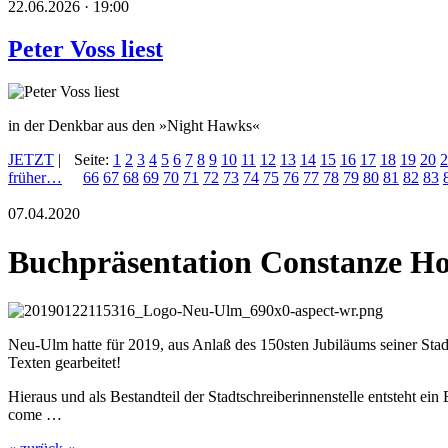
22.06.2026 · 19:00
Peter Voss liest
in der Denkbar aus den »Night Hawks«
JETZT
|
Seite:
1
2
3
4
5
6
7
8
9
10
11
12
13
14
15
16
17
18
19
20
2
früher…
66
67
68
69
70
71
72
73
74
75
76
77
78
79
80
81
82
83
07.04.2020
Buchpräsentation Constanze Ho
Neu-Ulm hatte für 2019, aus Anlaß des 150sten Jubiläums seiner Stadtr
Texten gearbeitet!
Hieraus und als Bestandteil der Stadtschreiberinnenstelle entsteht e
come …