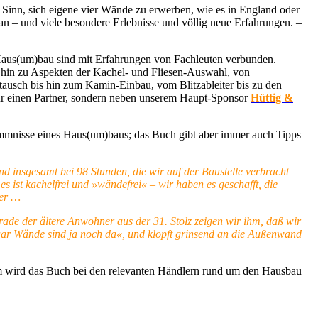
inn, sich eigene vier Wände zu erwerben, wie es in England oder
 an – und viele besondere Erlebnisse und völlig neue Erfahrungen. –
 Haus(um)bau sind mit Erfahrungen von Fachleuten verbunden.
 hin zu Aspekten der Kachel- und Fliesen-Auswahl, von
ausch bis hin zum Kamin-Einbau, vom Blitzableiter bis zu den
 nur einen Partner, sondern neben unserem Haupt-Sponsor
Hüttig &
 Hemmnisse eines Haus(um)baus; das Buch gibt aber immer auch Tipps
 insgesamt bei 98 Stunden, die wir auf der Baustelle verbracht
 ist kachelfrei und »wändefrei« – wir haben es geschafft, die
uer …
ade der ältere Anwohner aus der 31. Stolz zeigen wir ihm, daß wir
paar Wände sind ja noch da«, und klopft grinsend an die Außenwand
udem wird das Buch bei den relevanten Händlern rund um den Hausbau