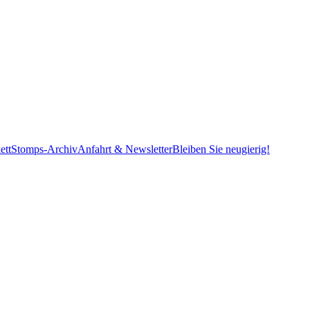
ett
Stomps-Archiv
Anfahrt & Newsletter
Bleiben Sie neugierig!