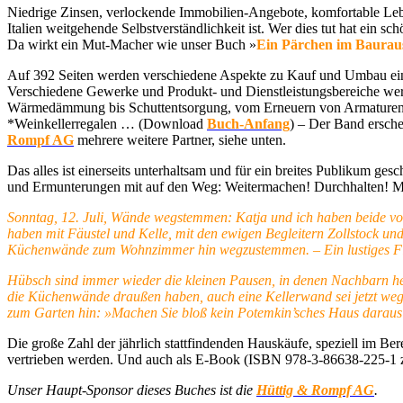
Niedrige Zinsen, verlockende Immobilien-Angebote, komfortable Leb
Italien weitgehende Selbstverständlichkeit ist. Wer dies tut hat ein 
Da wirkt ein Mut-Macher wie unser Buch »
Ein Pärchen im Baurau
Auf 392 Seiten werden verschiedene Aspekte zu Kauf und Umbau eines
Verschiedene Gewerke und Produkt- und Dienstleistungsbereiche wer
Wärmedämmung bis Schuttentsorgung, vom Erneuern von Armaturen und
*Weinkellerregalen … (Download
Buch-Anfang
) – Der Band ersche
Rompf AG
mehrere weitere Partner, siehe unten.
Das alles ist einerseits unterhaltsam und für ein breites Publikum 
und Ermunterungen mit auf den Weg: Weitermachen! Durchhalten! M
Sonntag, 12. Juli, Wände wegstemmen: Katja und ich haben beide von
haben mit Fäustel und Kelle, mit den ewigen Begleitern Zollstock und
Küchenwände zum Wohnzimmer hin wegzustemmen. – Ein lustiges F
Hübsch sind immer wieder die kleinen Pausen, in denen Nachbarn here
die Küchenwände draußen haben, auch eine Kellerwand sei jetzt weg,
zum Garten hin: »Machen Sie bloß kein Potemkin’sches Haus daraus
Die große Zahl der jährlich stattfindenden Hauskäufe, speziell im B
vertrieben werden. Und auch als E-Book (ISBN 978-3-86638-225-1 zu 
Unser Haupt-Sponsor dieses Buches ist die
Hüttig & Rompf AG
.