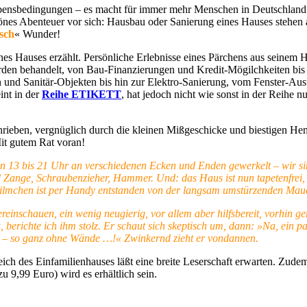
ensbedingungen – es macht für immer mehr Menschen in Deutschland S
schönes Abenteuer vor sich: Hausbau oder Sanierung eines Hauses stehen
sch
« Wunder!
 Hauses erzählt. Persönliche Erlebnisse eines Pärchens aus seinem
den behandelt, von Bau-Finanzierungen und Kredit-Mögilchkeiten bis
 Sanitär-Objekten bis hin zur Elektro-Sanierung, vom Fenster-Aust
int in der
Reihe ETIKETT
, hat jedoch nicht wie sonst in der Reihe
geschrieben, vergnüglich durch die kleinen Mißgeschicke und biestigen
it gutem Rat voran!
 13 bis 21 Uhr an verschiedenen Ecken und Enden gewerkelt – wir sind
 Zange, Schraubenzieher, Hammer. Und: das Haus ist nun tapetenfrei, es
ilmchen ist per Handy entstanden von der langsam umstürzenden Ma
inschauen, ein wenig neugierig, vor allem aber hilfsbereit, vorhin ger
 berichte ich ihm stolz. Er schaut sich skeptisch um, dann: »Na, ein 
 – so ganz ohne Wände …!« Zwinkernd zieht er vondannen.
ereich des Einfamilienhauses läßt eine breite Leserschaft erwarten. Z
9,99 Euro) wird es erhältlich sein.