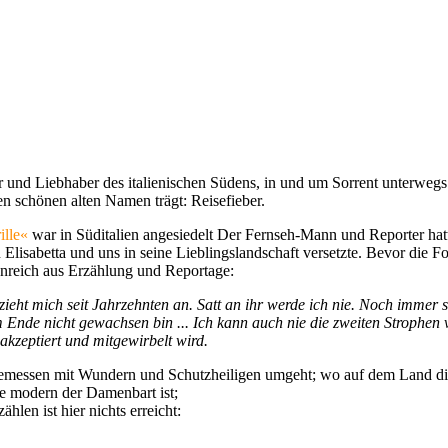
ner und Liebhaber des italienischen Südens, in und um Sorrent unterwe
en schönen alten Namen trägt: Reisefieber.
ille«
war in Süditalien angesiedelt Der Fernseh-Mann und Reporter h
tin Elisabetta und uns in seine Lieblingslandschaft versetzte. Bevor d
henreich aus Erzählung und Reportage:
zieht mich seit Jahrzehnten an. Satt an ihr werde ich nie. Noch immer 
m Ende nicht gewachsen bin ... Ich kann auch nie die zweiten Strophen
akzeptiert und mitgewirbelt wird.
angemessen mit Wundern und Schutzheiligen umgeht; wo auf dem Land die
e modern der Damenbart ist;
hlen ist hier nichts erreicht: