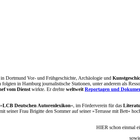
r in Dortmund Vor- und Frühgeschichte, Archäologie und
Kunstgeschic
n folgten in Hamburg journalistische Stationen, unter anderem als 
ef vom Dienst
wirkte. Er drehte
weltweit
Reportagen und Dokumen
 »
LCB Deutschen Autorenlexikon
«, im Förderverein für das
Literat
, mit seiner Frau Brigitte den Sommer auf seiner »Terrasse mit Bett« ho
HIER schon einmal ei
sowi