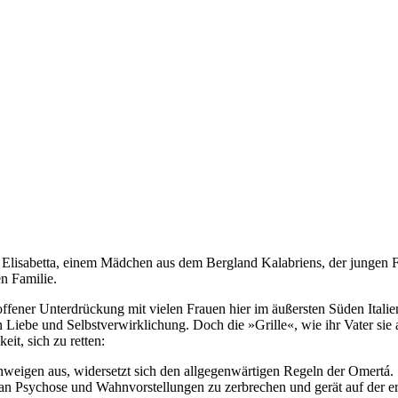
on Elisabetta, einem Mädchen aus dem Bergland Kalabriens, der jungen 
en Familie.
sal offener Unterdrückung mit vielen Frauen hier im äußersten Süden Ita
iebe und Selbstverwirklichung. Doch die »Grille«, wie ihr Vater sie a
it, sich zu retten:
igen aus, widersetzt sich den all­gegenwärtigen Regeln der Omertá. Sie
it an Psychose und Wahnvorstellungen zu zerbrechen und gerät auf der e