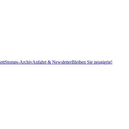
ett
Stomps-Archiv
Anfahrt & Newsletter
Bleiben Sie neugierig!