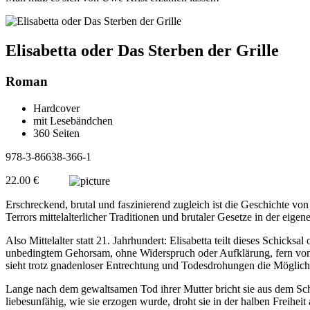
Elisabetta oder Das Sterben der Grille
Roman
Hardcover
mit Lesebändchen
360 Seiten
978-3-86638-366-1
22.00 €
Erschreckend, brutal und faszinierend zugleich ist die Geschichte v
Terrors mittelalterlicher Traditionen und brutaler Gesetze in der eigen
Also Mittelalter statt 21. Jahrhundert: Elisabetta teilt dieses Schick
unbedingtem Gehorsam, ohne Widerspruch oder Aufklärung, fern von L
sieht trotz gnadenloser Entrechtung und Todesdrohungen die Möglichke
Lange nach dem gewaltsamen Tod ihrer Mutter bricht sie aus dem Schwe
liebesunfähig, wie sie erzogen wurde, droht sie in der halben Freihe