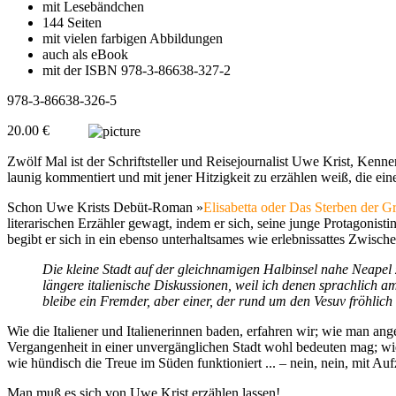
mit Lesebändchen
144 Seiten
mit vielen farbigen Abbildungen
auch als eBook
mit der ISBN 978-3-86638-327-2
978-3-86638-326-5
20.00 €
Zwölf Mal ist der Schriftsteller und Reisejournalist Uwe Krist, Ken
launig kommentiert und mit jener Hitzigkeit zu erzählen weiß, die ein
Schon Uwe Krists Debüt-Roman »
Elisabetta oder Das Sterben der Gr
literarischen Erzähler gewagt, indem er sich, seine junge Protagonis
begibt er sich in ein ebenso unterhaltsames wie erlebnissattes Zwisc
Die kleine Stadt auf der gleichnamigen Halbinsel nahe Neapel 
längere italienische Diskussionen, weil ich denen sprachlich a
bleibe ein Fremder, aber einer, der rund um den Vesuv fröhlich 
Wie die Italiener und Italienerinnen baden, erfahren wir; wie man 
Vergangenheit in einer unvergänglichen Stadt wohl bedeuten mag; wi
wie hündisch die Treue im Süden funktioniert ... – nein, nein, mit Aufzä
Man muß es sich von Uwe Krist erzählen lassen!