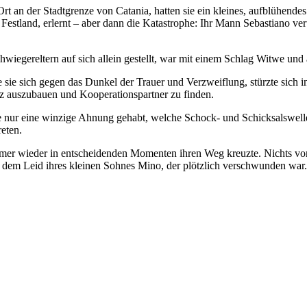
Ort an der Stadtgrenze von Catania, hatten sie ein kleines, aufblühend
em Festland, erlernt – aber dann die Katastrophe: Ihr Mann Sebastiano 
hwiegereltern auf sich allein gestellt, war mit einem Schlag Witwe und a
sie sich gegen das Dunkel der Trauer und Verzweiflung, stürzte sich in i
etz auszubauen und Kooperationspartner zu finden.
e nur eine winzige Ahnung gehabt, welche Schock- und Schicksalswelle
reten.
mer wieder in entscheidenden Momenten ihren Weg kreuzte. Nichts von i
n dem Leid ihres kleinen Sohnes Mino, der plötzlich verschwunden war