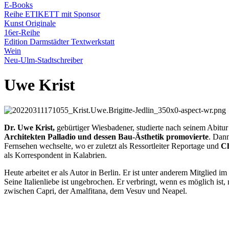
E-Books
Reihe ETIKETT mit Sponsor
Kunst Originale
16er-Reihe
Edition Darmstädter Textwerkstatt
Wein
Neu-Ulm-Stadtschreiber
Uwe Krist
Dr. Uwe Krist,
gebürtiger Wiesbadener, studierte nach seinem Abitu
Architekten Palladio und dessen Bau-Ästhetik promovierte
. Dan
Fernsehen wechselte, wo er zuletzt als Ressortleiter Reportage und
Ch
als Korrespondent in Kalabrien.
Heute arbeitet er als Autor in Berlin. Er ist unter anderem Mitglied im
Seine Italienliebe ist ungebrochen. Er verbringt, wenn es möglich ist
zwischen Capri, der Amalfitana, dem Vesuv und Neapel.