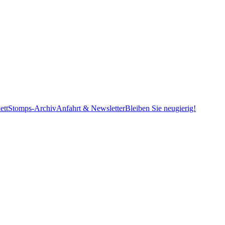
ett
Stomps-Archiv
Anfahrt & Newsletter
Bleiben Sie neugierig!