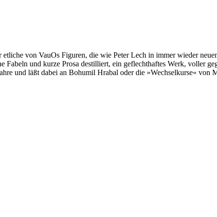
ür etliche von VauOs Figuren, die wie Peter Lech in immer wieder neue
ne Fabeln und kurze Prosa destilliert, ein geflechthaftes Werk, volle
 Jahre und läßt dabei an Bohumil Hrabal oder die »Wechselkurse« von M