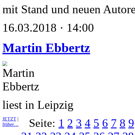
mit Stand und neuen Autor
16.03.2018 · 14:00
Martin Ebbertz
liest in Leipzig
JETZT
|
Seite:
1
2
3
4
5
6
7
8
9
früher…