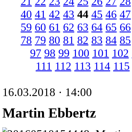
21
22
23
24
25
26
27
28
40
41
42
43
44
45
46
47
59
60
61
62
63
64
65
66
78
79
80
81
82
83
84
85
97
98
99
100
101
102
111
112
113
114
115
16.03.2018 · 14:00
Martin Ebbertz