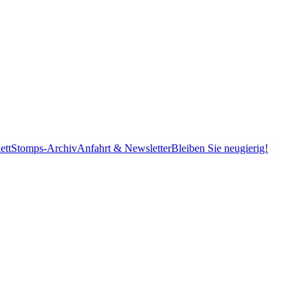
ett
Stomps-Archiv
Anfahrt & Newsletter
Bleiben Sie neugierig!