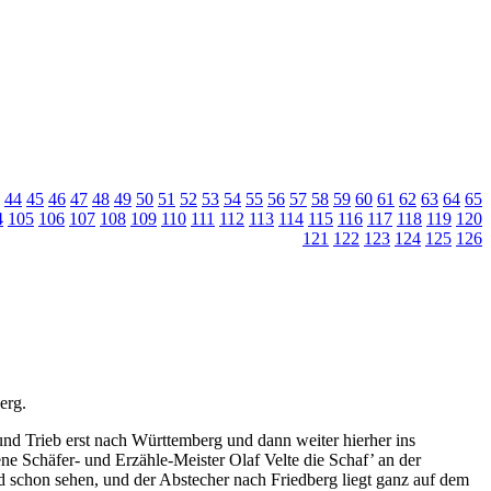
44
45
46
47
48
49
50
51
52
53
54
55
56
57
58
59
60
61
62
63
64
65
4
105
106
107
108
109
110
111
112
113
114
115
116
117
118
119
120
121
122
123
124
125
126
erg.
d Trieb erst nach Württemberg und dann weiter hierher ins
ne Schäfer- und Erzähle-Meister Olaf Velte die Schaf’ an der
schon sehen, und der Abstecher nach Friedberg liegt ganz auf dem