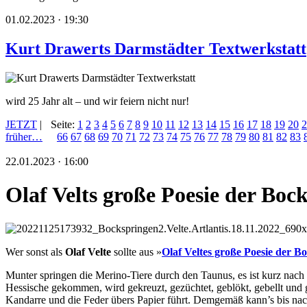
01.02.2023 · 19:30
Kurt Drawerts Darmstädter Textwerkstatt
wird 25 Jahr alt – und wir feiern nicht nur!
JETZT
|
Seite:
1
2
3
4
5
6
7
8
9
10
11
12
13
14
15
16
17
18
19
20
2
früher…
66
67
68
69
70
71
72
73
74
75
76
77
78
79
80
81
82
83
22.01.2023 · 16:00
Olaf Velts große Poesie der Boc
Wer sonst als
Olaf Velte
sollte aus »
Olaf Veltes große Poesie der 
Munter springen die Merino-Tiere durch den Taunus, es ist kurz na
Hessische gekommen, wird gekreuzt, gezüchtet, geblökt, gebellt und g
Kandarre und die Feder übers Papier führt. Demgemäß kann’s bis na