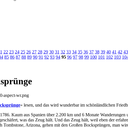
1
22
23
24
25
26
27
28
29
30
31
32
33
34
35
36
37
38
39
40
41
42
43
84
85
86
87
88
89
90
91
92
93
94
95
96
97
98
99
100
101
102
103
10
ksprünge
Bocksprünge
« lesen, und das wird wunderbar im schönländlichen Friedb
ch 1786. Kaum aus Spanien über 2.200 km und 6 Monate Wanderungen un
eschäfert, was das Zeug hält. Und das Zeug hält, weil eben der erfahre
ch Tombstone, Arizona, gehen mit den Großen Bocksprüngen, man wird 