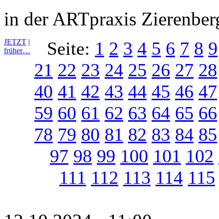
in der ARTpraxis Zierenber
JETZT
|
Seite:
1
2
3
4
5
6
7
8
9
früher…
21
22
23
24
25
26
27
28
40
41
42
43
44
45
46
47
59
60
61
62
63
64
65
66
78
79
80
81
82
83
84
85
97
98
99
100
101
102
111
112
113
114
115