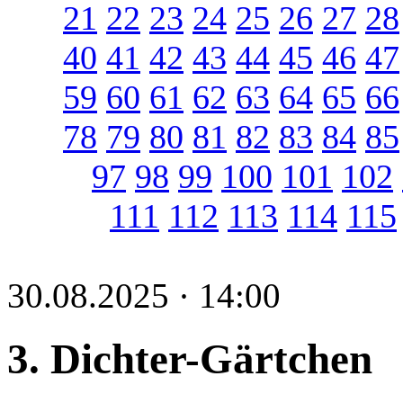
21
22
23
24
25
26
27
28
40
41
42
43
44
45
46
47
59
60
61
62
63
64
65
66
78
79
80
81
82
83
84
85
97
98
99
100
101
102
111
112
113
114
115
30.08.2025 · 14:00
3. Dichter-Gärtchen