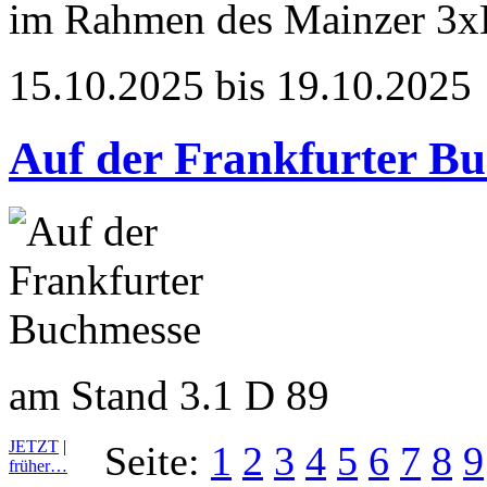
im Rahmen des Mainzer 3x
15.10.2025 bis 19.10.2025
Auf der Frankfurter B
am Stand 3.1 D 89
JETZT
|
Seite:
1
2
3
4
5
6
7
8
9
früher…