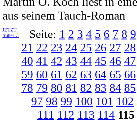
Martin O. Koch liest in ein
aus seinem Tauch-Roman
JETZT
|
Seite:
1
2
3
4
5
6
7
8
9
früher…
21
22
23
24
25
26
27
28
40
41
42
43
44
45
46
47
59
60
61
62
63
64
65
66
78
79
80
81
82
83
84
85
97
98
99
100
101
102
111
112
113
114
115