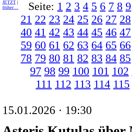
JETZT
|
Seite:
1
2
3
4
5
6
7
8
9
früher…
21
22
23
24
25
26
27
28
40
41
42
43
44
45
46
47
59
60
61
62
63
64
65
66
78
79
80
81
82
83
84
85
97
98
99
100
101
102
111
112
113
114
115
15.01.2026 · 19:30
Asteris Kutulas über