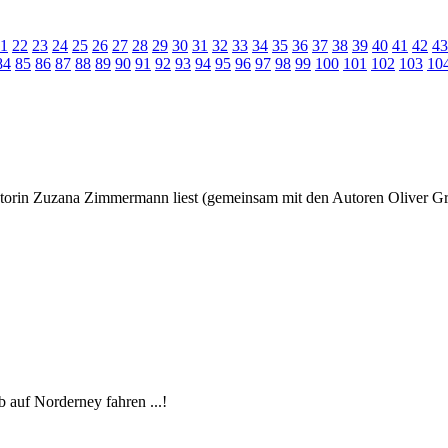
1
22
23
24
25
26
27
28
29
30
31
32
33
34
35
36
37
38
39
40
41
42
43
84
85
86
87
88
89
90
91
92
93
94
95
96
97
98
99
100
101
102
103
10
utorin Zuzana Zimmermann liest (gemeinsam mit den Autoren Oliver G
 auf Norderney fahren ...!