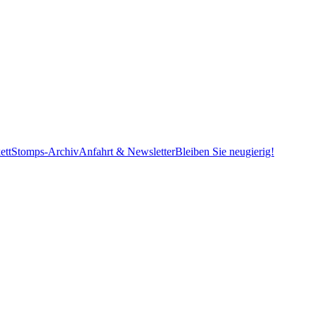
ett
Stomps-Archiv
Anfahrt & Newsletter
Bleiben Sie neugierig!