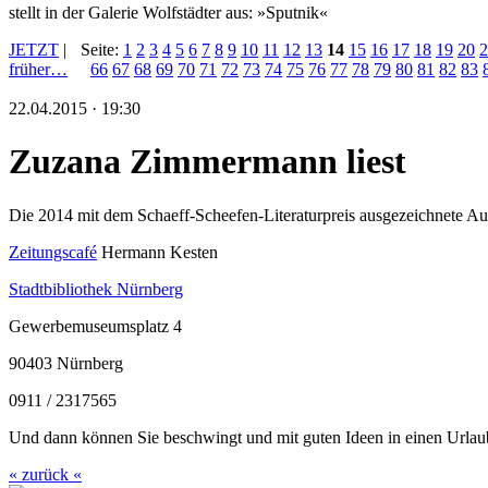
stellt in der Galerie Wolfstädter aus: »Sputnik«
JETZT
|
Seite:
1
2
3
4
5
6
7
8
9
10
11
12
13
14
15
16
17
18
19
20
2
früher…
66
67
68
69
70
71
72
73
74
75
76
77
78
79
80
81
82
83
22.04.2015 · 19:30
Zuzana Zimmermann liest
Die 2014 mit dem Schaeff-Scheefen-Literaturpreis ausgezeichnete A
Zeitungscafé
Hermann Kesten
Stadtbibliothek Nürnberg
Gewerbemuseumsplatz 4
90403 Nürnberg
0911 / 2317565
Und dann können Sie beschwingt und mit guten Ideen in einen Urlaub
« zurück «