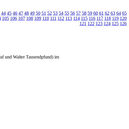
44
45
46
47
48
49
50
51
52
53
54
55
56
57
58
59
60
61
62
63
64
65
4
105
106
107
108
109
110
111
112
113
114
115
116
117
118
119
120
121
122
123
124
125
126
raf und Walter Tausendpfund) im