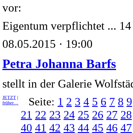
Eigentum verpflichtet ... 1
08.05.2015 · 19:00
Petra Johanna Barfs
stellt in der Galerie Wolfst
JETZT
|
Seite:
1
2
3
4
5
6
7
8
9
früher…
21
22
23
24
25
26
27
28
40
41
42
43
44
45
46
47