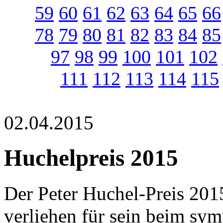
59
60
61
62
63
64
65
66
78
79
80
81
82
83
84
85
97
98
99
100
101
102
111
112
113
114
115
02.04.2015
Huchelpreis 2015
Der Peter Huchel-Preis 20
verliehen für sein beim sy