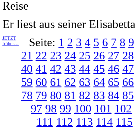
Er liest aus seiner Elisabetta
JETZT
|
Seite:
1
2
3
4
5
6
7
8
9
früher…
21
22
23
24
25
26
27
28
40
41
42
43
44
45
46
47
59
60
61
62
63
64
65
66
78
79
80
81
82
83
84
85
97
98
99
100
101
102
111
112
113
114
115