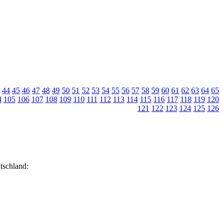
44
45
46
47
48
49
50
51
52
53
54
55
56
57
58
59
60
61
62
63
64
65
4
105
106
107
108
109
110
111
112
113
114
115
116
117
118
119
120
121
122
123
124
125
126
tschland: