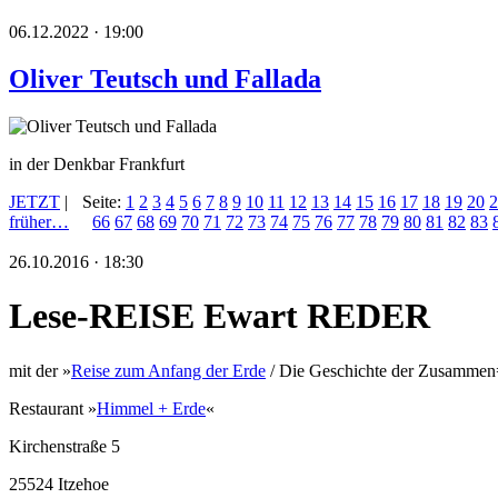
06.12.2022 · 19:00
Oliver Teutsch und Fallada
in der Denkbar Frankfurt
JETZT
|
Seite:
1
2
3
4
5
6
7
8
9
10
11
12
13
14
15
16
17
18
19
20
2
früher…
66
67
68
69
70
71
72
73
74
75
76
77
78
79
80
81
82
83
26.10.2016 · 18:30
Lese-REISE Ewart REDER
mit der »
Reise zum Anfang der Erde
/ Die Geschichte der Zusammen=
Restaurant »
Himmel + Erde
«
Kirchenstraße 5
25524 Itzehoe