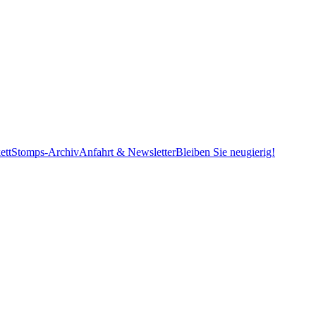
ett
Stomps-Archiv
Anfahrt & Newsletter
Bleiben Sie neugierig!