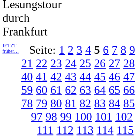
JETZT
|
Seite:
1
2
3
4
5
6
7
8
9
früher…
21
22
23
24
25
26
27
28
40
41
42
43
44
45
46
47
59
60
61
62
63
64
65
66
78
79
80
81
82
83
84
85
97
98
99
100
101
102
111
112
113
114
115