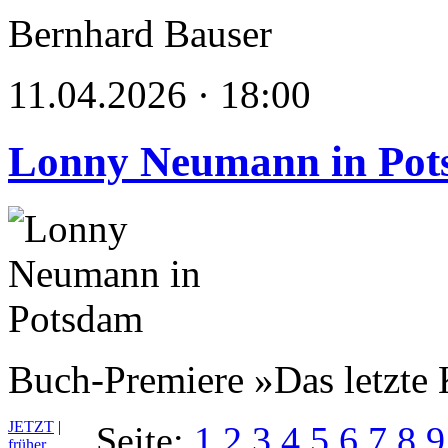
Bernhard Bauser
11.04.2026 · 18:00
Lonny Neumann in Po
Buch-Premiere »Das letzte 
JETZT
|
Seite:
1
2
3
4
5
6
7
8
9
früher…