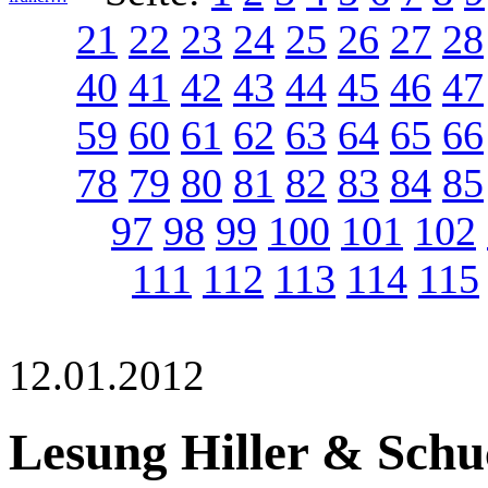
21
22
23
24
25
26
27
28
40
41
42
43
44
45
46
47
59
60
61
62
63
64
65
66
78
79
80
81
82
83
84
85
97
98
99
100
101
102
111
112
113
114
115
12.01.2012
Lesung Hiller & Schu