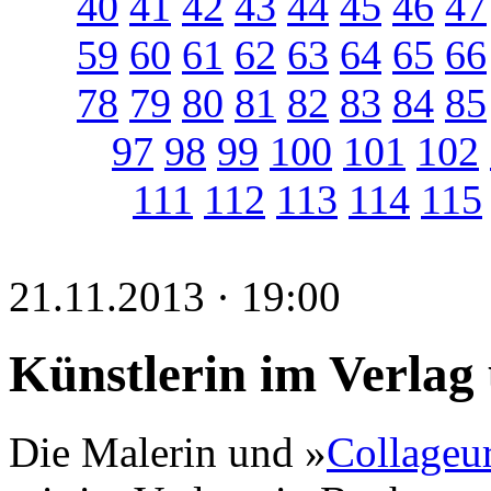
40
41
42
43
44
45
46
47
59
60
61
62
63
64
65
66
78
79
80
81
82
83
84
85
97
98
99
100
101
102
111
112
113
114
115
21.11.2013 · 19:00
Künstlerin im Verlag 
Die Malerin und »
Collageu