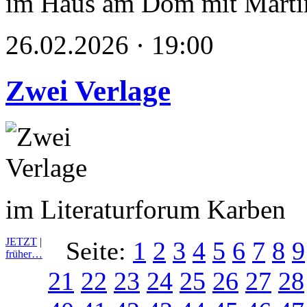
im Haus am Dom mit Marti
26.02.2026 · 19:00
Zwei Verlage
im Literaturforum Karben
JETZT
|
Seite:
1
2
3
4
5
6
7
8
9
früher…
21
22
23
24
25
26
27
28