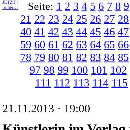
JETZT
|
Seite:
1
2
3
4
5
6
7
8
9
früher…
21
22
23
24
25
26
27
28
40
41
42
43
44
45
46
47
59
60
61
62
63
64
65
66
78
79
80
81
82
83
84
85
97
98
99
100
101
102
111
112
113
114
115
21.11.2013 · 19:00
Künstlerin im Verlag 