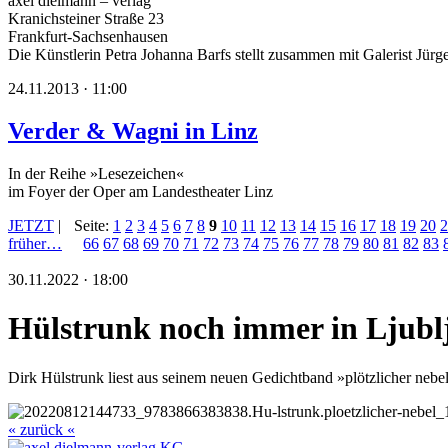
axel dielmann – verlag
Kranichsteiner Straße 23
Frankfurt-Sachsenhausen
Die Künstlerin Petra Johanna Barfs stellt zusammen mit Galerist Jürg
24.11.2013 · 11:00
Verder & Wagni in Linz
In der Reihe »Lesezeichen«
im Foyer der Oper am Landestheater Linz
JETZT
|
Seite:
1
2
3
4
5
6
7
8
9
10
11
12
13
14
15
16
17
18
19
20
2
früher…
66
67
68
69
70
71
72
73
74
75
76
77
78
79
80
81
82
83
30.11.2022 · 18:00
Hülstrunk noch immer in Ljubl
Dirk Hülstrunk liest aus seinem neuen Gedichtband »plötzlicher nebel
« zurück «