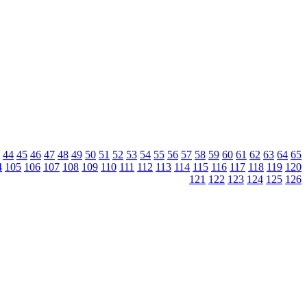
44
45
46
47
48
49
50
51
52
53
54
55
56
57
58
59
60
61
62
63
64
65
4
105
106
107
108
109
110
111
112
113
114
115
116
117
118
119
120
121
122
123
124
125
126