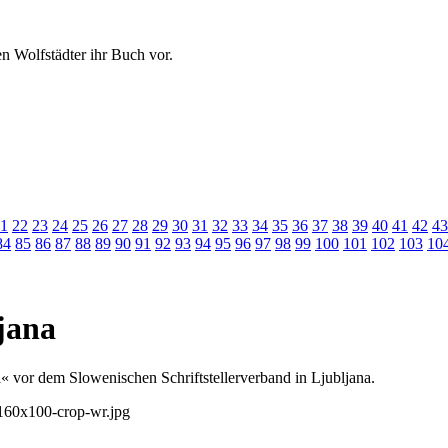
en Wolfstädter ihr Buch vor.
1
22
23
24
25
26
27
28
29
30
31
32
33
34
35
36
37
38
39
40
41
42
43
84
85
86
87
88
89
90
91
92
93
94
95
96
97
98
99
100
101
102
103
10
jana
« vor dem Slowenischen Schriftstellerverband in Ljubljana.