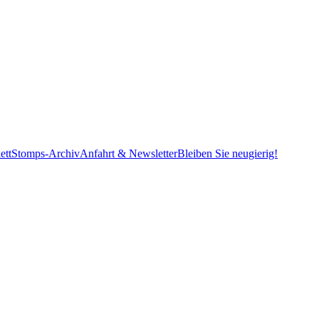
ett
Stomps-Archiv
Anfahrt & Newsletter
Bleiben Sie neugierig!