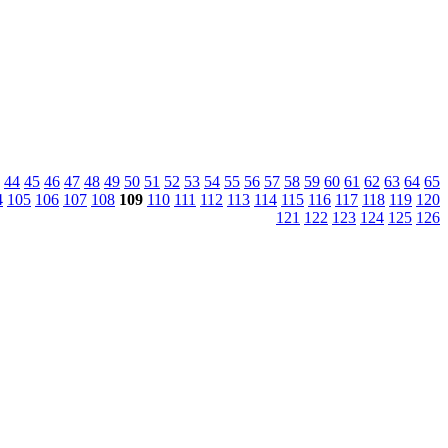
44
45
46
47
48
49
50
51
52
53
54
55
56
57
58
59
60
61
62
63
64
65
4
105
106
107
108
109
110
111
112
113
114
115
116
117
118
119
120
121
122
123
124
125
126