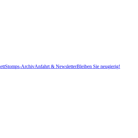
ett
Stomps-Archiv
Anfahrt & Newsletter
Bleiben Sie neugierig!