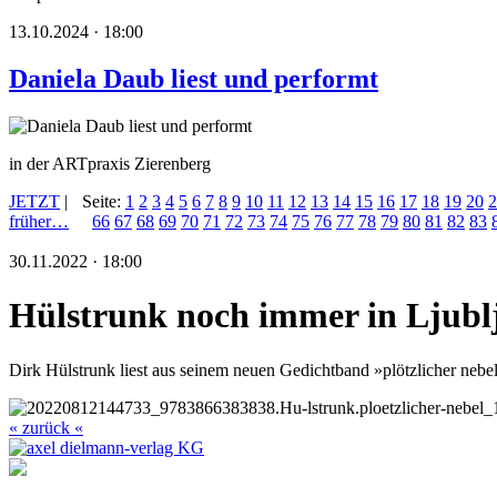
13.10.2024 · 18:00
Daniela Daub liest und performt
in der ARTpraxis Zierenberg
JETZT
|
Seite:
1
2
3
4
5
6
7
8
9
10
11
12
13
14
15
16
17
18
19
20
2
früher…
66
67
68
69
70
71
72
73
74
75
76
77
78
79
80
81
82
83
30.11.2022 · 18:00
Hülstrunk noch immer in Ljubl
Dirk Hülstrunk liest aus seinem neuen Gedichtband »plötzlicher nebel
« zurück «