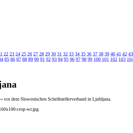
1
22
23
24
25
26
27
28
29
30
31
32
33
34
35
36
37
38
39
40
41
42
43
84
85
86
87
88
89
90
91
92
93
94
95
96
97
98
99
100
101
102
103
10
jana
« vor dem Slowenischen Schriftstellerverband in Ljubljana.