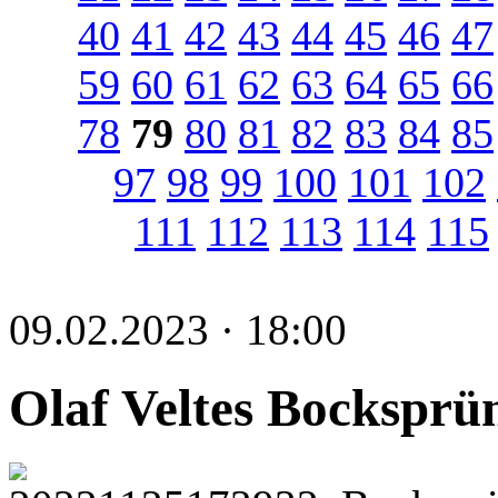
40
41
42
43
44
45
46
47
59
60
61
62
63
64
65
66
78
79
80
81
82
83
84
85
97
98
99
100
101
102
111
112
113
114
115
09.02.2023 · 18:00
Olaf Veltes Bocksprü