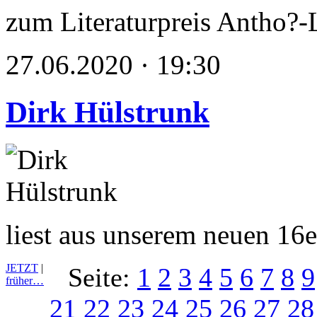
zum Literaturpreis Antho?-
27.06.2020 · 19:30
Dirk Hülstrunk
liest aus unserem neuen 16
JETZT
|
Seite:
1
2
3
4
5
6
7
8
9
früher…
21
22
23
24
25
26
27
28