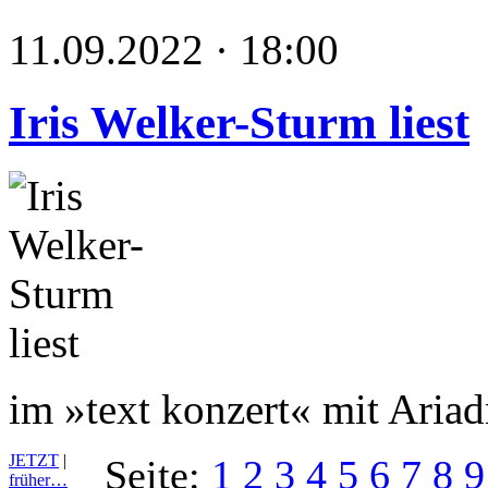
11.09.2022 · 18:00
Iris Welker-Sturm liest
im »text konzert« mit Aria
JETZT
|
Seite:
1
2
3
4
5
6
7
8
9
früher…