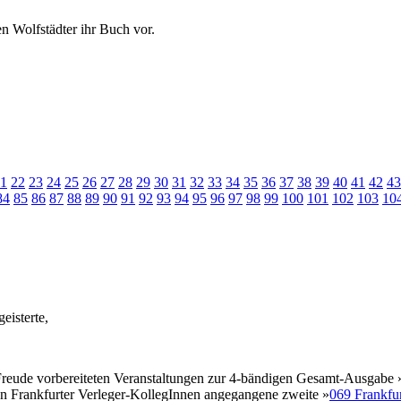
en Wolfstädter ihr Buch vor.
1
22
23
24
25
26
27
28
29
30
31
32
33
34
35
36
37
38
39
40
41
42
43
84
85
86
87
88
89
90
91
92
93
94
95
96
97
98
99
100
101
102
103
10
eisterte,
el Freude vorbereiteten Veranstaltungen zur 4-bändigen Gesamt-Ausgabe 
en Frankfurter Verleger-KollegInnen angegangene zweite »
069 Frankfur