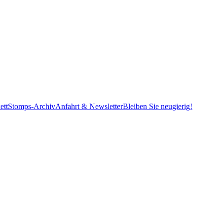
ett
Stomps-Archiv
Anfahrt & Newsletter
Bleiben Sie neugierig!