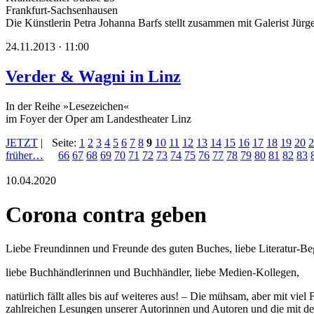
Frankfurt-Sachsenhausen
Die Künstlerin Petra Johanna Barfs stellt zusammen mit Galerist Jürg
24.11.2013 · 11:00
Verder & Wagni in Linz
In der Reihe »Lesezeichen«
im Foyer der Oper am Landestheater Linz
JETZT
|
Seite:
1
2
3
4
5
6
7
8
9
10
11
12
13
14
15
16
17
18
19
20
2
früher…
66
67
68
69
70
71
72
73
74
75
76
77
78
79
80
81
82
83
10.04.2020
Corona contra geben
Liebe Freundinnen und Freunde des guten Buches, liebe Literatur-Beg
liebe Buchhändlerinnen und Buchhändler, liebe Medien-Kollegen,
natürlich fällt alles bis auf weiteres aus! – Die mühsam, aber mit vi
zahlreichen Lesungen unserer Autorinnen und Autoren und die mit d