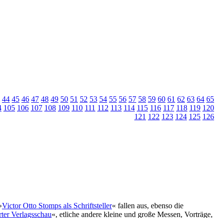
44
45
46
47
48
49
50
51
52
53
54
55
56
57
58
59
60
61
62
63
64
65
4
105
106
107
108
109
110
111
112
113
114
115
116
117
118
119
120
121
122
123
124
125
126
»
Victor Otto Stomps als Schriftsteller
« fallen aus, ebenso die
ter Verlagsschau
«, etliche andere kleine und große Messen, Vorträge,