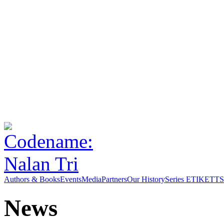
Authors & Books
Events
Media
Partners
Our History
Series ETIKETT
S
News