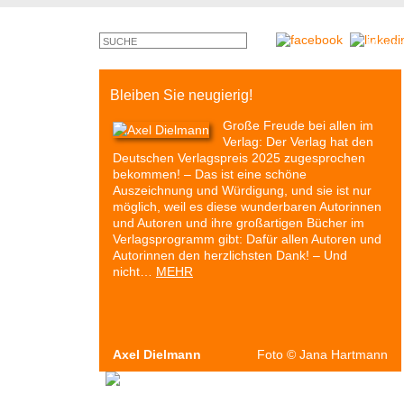
©
Monty
Cross
Bleiben Sie neugierig!
Große Freude bei allen im
Verlag: Der Verlag hat den
Deutschen Verlagspreis 2025 zugesprochen
bekommen! – Das ist eine schöne
Auszeichnung und Würdigung, und sie ist nur
möglich, weil es diese wunderbaren Autorinnen
und Autoren und ihre großartigen Bücher im
Verlagsprogramm gibt: Dafür allen Autoren und
Autorinnen den herzlichsten Dank! – Und
nicht…
MEHR
Axel Dielmann
Foto
©
Jana Hartmann
Autoren & Bücher
Veranstaltungen
Presse
P