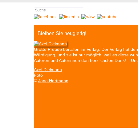
Bleiben Sie neugierig!
Große Freude bei allen im Verlag: Der Verlag hat 
Würdigung, und sie ist nur möglich, weil es diese w
Autoren und Autorinnen den herzlichsten Dank! – U
Axel Dielmann
Foto
©
Jana Hartmann
©
Monty
Cross
Autoren & Bücher
Veranstaltungen
Presse
P