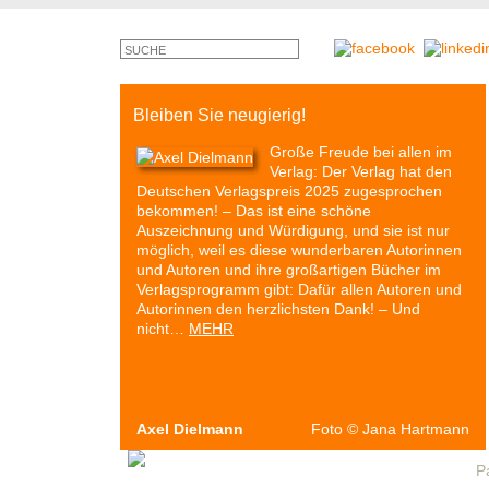
Bleiben Sie neugierig!
Große Freude bei allen im
Verlag: Der Verlag hat den
Deutschen Verlagspreis 2025 zugesprochen
bekommen! – Das ist eine schöne
Auszeichnung und Würdigung, und sie ist nur
möglich, weil es diese wunderbaren Autorinnen
und Autoren und ihre großartigen Bücher im
Verlagsprogramm gibt: Dafür allen Autoren und
Autorinnen den herzlichsten Dank! – Und
nicht…
MEHR
Axel Dielmann
Foto
©
Jana Hartmann
Autoren & Bücher
Veranstaltungen
Presse
P