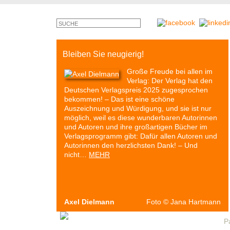
Bleiben Sie neugierig!
Große Freude bei allen im
Verlag: Der Verlag hat den
Deutschen Verlagspreis 2025 zugesprochen
bekommen! – Das ist eine schöne
Auszeichnung und Würdigung, und sie ist nur
möglich, weil es diese wunderbaren Autorinnen
und Autoren und ihre großartigen Bücher im
Verlagsprogramm gibt: Dafür allen Autoren und
Autorinnen den herzlichsten Dank! – Und
nicht…
MEHR
Axel Dielmann
Foto
©
Jana Hartmann
Autoren & Bücher
Veranstaltungen
Presse
P