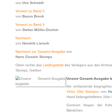
von
Uve Schmidt
Vorwort zu Band 3
von
Bazon Brock
Vorwort zu Band 4
von
Stefan Müller-Doohm
Nachwort
von
Hendrik Liersch
Nachwort zur Gesamt-Ausgabe
von
Hans Goswin Stomps
Oben rechts das
Lieblingsblatt
des Verlegers aus den Archiv
Stomps, Gießen.
Unsere Gesamt-Ausgabe be
der umfassende biographis
Victor Otto Stomps
« von
Ha
Hand fadengehefteten 16er-
Guntram Vesper, der frü
Bändchen: