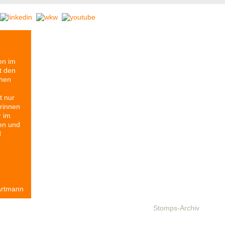
© Monty Cross
en im
t den
chen
t nur
rinnen
r im
en und
d
artmann
resse
Partner
Geschichte
Reihe Etikett
Stomps-Archiv
Anfah