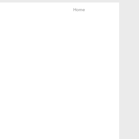
Home
rt & Newsletter
Bleiben Sie neugierig!