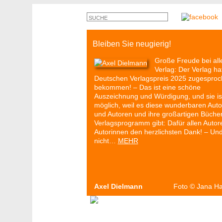
Bleiben Sie neugierig!
Große Freude bei all
Verlag: Der Verlag ha
Deutschen Verlagspreis 2025 zugespro
bekommen! – Das ist eine schöne
Auszeichnung und Würdigung, und sie is
möglich, weil es diese wunderbaren Auto
und Autoren und ihre großartigen Büche
Verlagsprogramm gibt: Dafür allen Autor
Autorinnen den herzlichsten Dank! – Un
nicht…
MEHR
Axel Dielmann
Foto
©
Jana H
Autoren & Bücher
Veranstaltungen
P