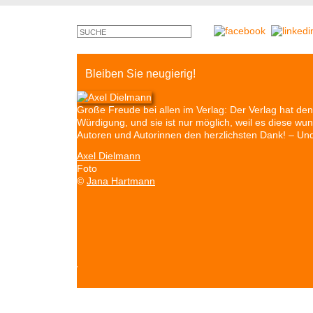
Bleiben Sie neugierig!
Große Freude bei allen im Verlag: Der Verlag hat 
Würdigung, und sie ist nur möglich, weil es diese w
Autoren und Autorinnen den herzlichsten Dank! – U
Axel Dielmann
Foto
©
Jana Hartmann
©
Monty
Cross
Autoren & Bücher
Veranstaltungen
Presse
P