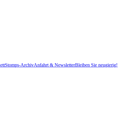
ett
Stomps-Archiv
Anfahrt & Newsletter
Bleiben Sie neugierig!