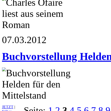
07.03.2012
Buchvorstellung Helden
JETZT
|
Seite:
1
2
3
4
5
6
7
8
9