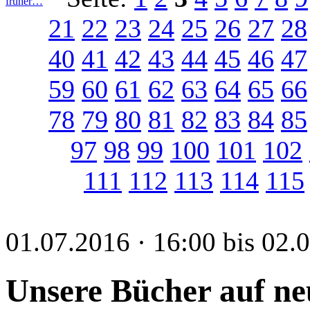
früher…
21
22
23
24
25
26
27
28
40
41
42
43
44
45
46
47
59
60
61
62
63
64
65
66
78
79
80
81
82
83
84
85
97
98
99
100
101
102
111
112
113
114
115
01.07.2016 · 16:00 bis 02.
Unsere Bücher auf n