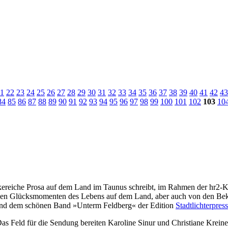
1
22
23
24
25
26
27
28
29
30
31
32
33
34
35
36
37
38
39
40
41
42
43
84
85
86
87
88
89
90
91
92
93
94
95
96
97
98
99
100
101
102
103
10
ereiche Prosa auf dem Land im Taunus schreibt, im Rahmen der hr2-Kul
von den Glücksmomenten des Lebens auf dem Land, aber auch von den B
nd dem schönen Band »Unterm Feldberg« der Edition
Stadtlichterpres
s Feld für die Sendung bereiten Karoline Sinur und Christiane Kreine