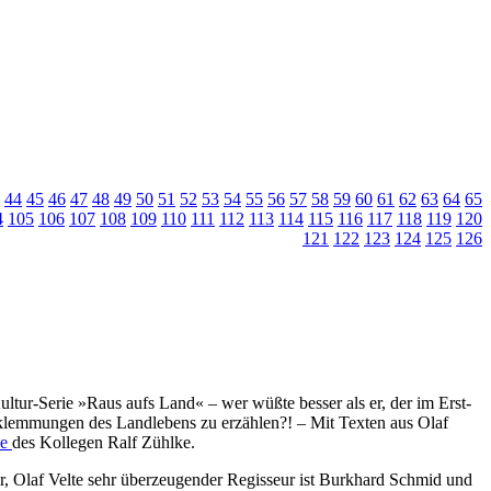
44
45
46
47
48
49
50
51
52
53
54
55
56
57
58
59
60
61
62
63
64
65
4
105
106
107
108
109
110
111
112
113
114
115
116
117
118
119
120
121
122
123
124
125
126
tur-Serie »Raus aufs Land« – wer wüßte besser als er, der im Erst-
eklemmungen des Landlebens zu erzählen?! – Mit Texten aus Olaf
se
des Kollegen Ralf Zühlke.
r, Olaf Velte sehr überzeugender Regisseur ist Burkhard Schmid und