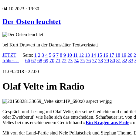
04.10.2023 · 19:30
Der Osten leuchtet
bei Kurt Drawert in der Darmstätter Textwerkstatt
JETZT
|
Seite:
1
2
3
4
5
6
7
8
9
10
11
12
13
14
15
16
17
18
19
20
2
früher…
66
67
68
69
70
71
72
73
74
75
76
77
78
79
80
81
82
83
11.09.2018 · 22:00
Olaf Velte im Radio
Gespräch und Lesung mit Olaf Velte, der seine Gedichte und eindrück
oder Zweitberuf, wie ließe sich das entscheiden, Schafbauer ist, 
Veltes bei uns erschienenem Gedichtband »
Ein Kragen aus Erde
« u
Mit von der Land-Partie sind Nele Pollatschek und Stephan Thome. Da