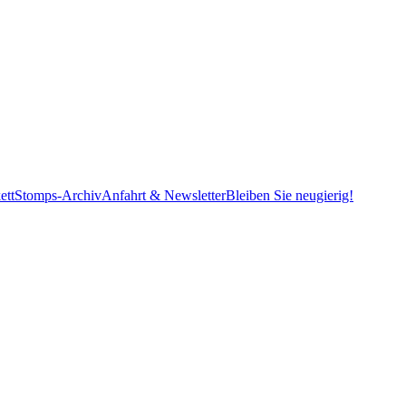
ett
Stomps-Archiv
Anfahrt & Newsletter
Bleiben Sie neugierig!