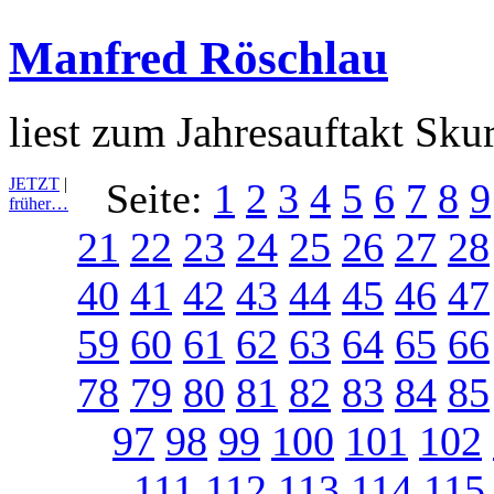
Manfred Röschlau
liest zum Jahresauftakt Sku
JETZT
|
Seite:
1
2
3
4
5
6
7
8
9
früher…
21
22
23
24
25
26
27
28
40
41
42
43
44
45
46
47
59
60
61
62
63
64
65
66
78
79
80
81
82
83
84
85
97
98
99
100
101
102
111
112
113
114
115