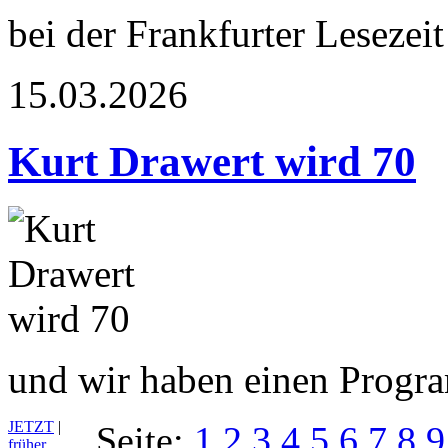
bei der Frankfurter Lesezeit
15.03.2026
Kurt Drawert wird 70
und wir haben einen Prog
JETZT
|
Seite:
1
2
3
4
5
6
7
8
9
früher…