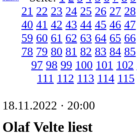
21
22
23
24
25
26
27
28
40
41
42
43
44
45
46
47
59
60
61
62
63
64
65
66
78
79
80
81
82
83
84
85
97
98
99
100
101
102
111
112
113
114
115
18.11.2022 · 20:00
Olaf Velte liest