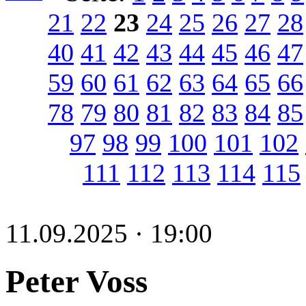
21
22
23
24
25
26
27
28
40
41
42
43
44
45
46
47
59
60
61
62
63
64
65
66
78
79
80
81
82
83
84
85
97
98
99
100
101
102
111
112
113
114
115
11.09.2025 · 19:00
Peter Voss